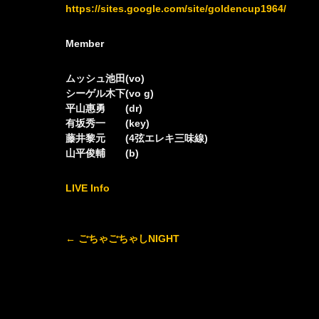
https://sites.google.com/site/goldencup1964/
Member
ムッシュ池田(vo)
シーゲル木下(vo g)
平山惠勇 (dr)
有坂秀一 (key)
藤井黎元 (4弦エレキ三味線)
山平俊輔 (b)
LIVE Info
Post
←
ごちゃごちゃしNIGHT
navigation