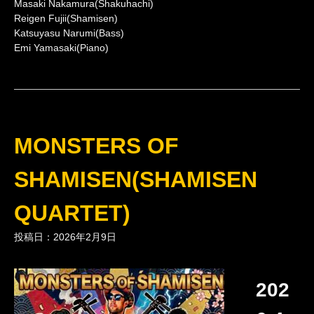
Masaki Nakamura(Shakuhachi)
Reigen Fujii(Shamisen)
Katsuyasu Narumi(Bass)
Emi Yamasaki(Piano)
MONSTERS OF
SHAMISEN(SHAMISEN
QUARTET)
投稿日：2026年2月9日
202