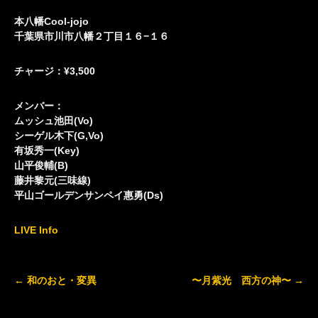
本八幡Cool-jojo
千葉県市川市八幡２丁目１６−１６
チャージ：¥3,500
メンバー：
ムッシュ池田(Vo)
シーゲル木下(G,Vo)
有坂秀一(Key)
山平俊輔(B)
藤井黎元(三味線)
平山ゴールデンサンペイ惠勇(Ds)
LIVE Info
Post
←
和のおと・変異
〜月紫光 西方の神〜
→
navigation