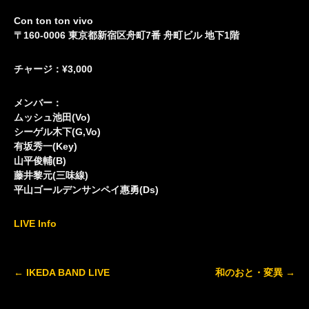
Con ton ton vivo
〒160-0006 東京都新宿区舟町7番 舟町ビル 地下1階
チャージ：¥3,000
メンバー：
ムッシュ池田(Vo)
シーゲル木下(G,Vo)
有坂秀一(Key)
山平俊輔(B)
藤井黎元(三味線)
平山ゴールデンサンペイ惠勇(Ds)
LIVE Info
Post
←
IKEDA BAND LIVE
和のおと・変異
→
navigation