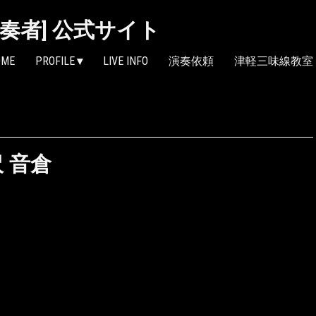
線奏者] 公式サイト
OME
PROFILE
LIVE INFO
演奏依頼
津軽三味線教室
沢 音倉