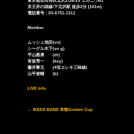
東京都世田谷区北沢2-26-23 エルニウB1
京王井の頭線/下北沢駅 徒歩2分 (101m)
電話番号：03-6751-1311
Member
ムッシュ池田(vo)
シーゲル木下(vo g)
平山惠勇 (dr)
有坂秀一 (key)
藤井黎元 (4弦エレキ三味線)
山平俊輔 (b)
LIVE Info
Post
←
IKEDA BAND 本牧Golden Cup
navigation