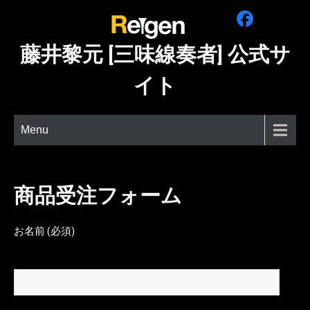
Skip
to
content
藤井黎元 [三味線奏者] 公式サ
イト
Menu
商品受注フォーム
お名前 (必須)